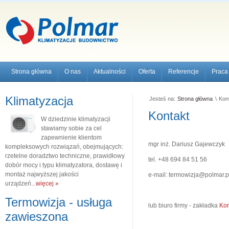
Strona główna
O nas
Aktualności
Oferta
Referencje
Praca
Klimatyzacja
Jesteś na:
Strona główna
\
Kon
Kontakt
W dziedzinie klimatyzacji
stawiamy sobie za cel
zapewnienie klientom
mgr inż. Dariusz Gajewczyk
kompleksowych rozwiązań, obejmujących:
rzetelne doradztwo techniczne, prawidłowy
tel. +48 694 84 51 56
dobór mocy i typu klimatyzatora, dostawę i
montaż najwyższej jakości
e-mail:
termowizja@polmar.p
urządzeń...
więcej »
Termowizja - usługa
lub biuro firmy - zakładka
Kon
zawieszona