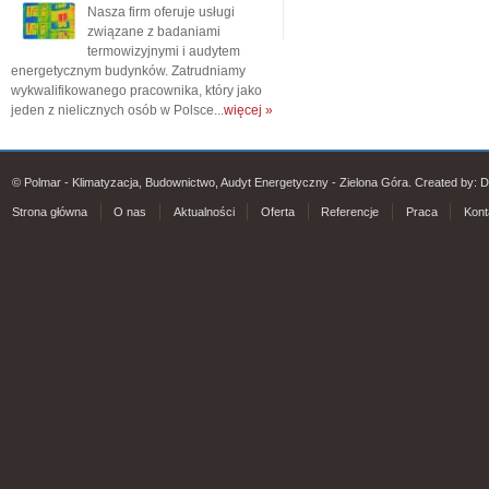
Nasza firm oferuje usługi
związane z badaniami
termowizyjnymi i audytem
energetycznym budynków. Zatrudniamy
wykwalifikowanego pracownika, który jako
jeden z nielicznych osób w Polsce...
więcej »
© Polmar - Klimatyzacja, Budownictwo, Audyt Energetyczny - Zielona Góra. Created by:
D
Strona główna
O nas
Aktualności
Oferta
Referencje
Praca
Kont