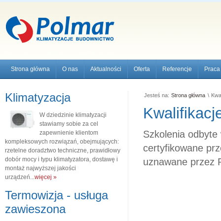
Strona główna
O nas
Aktualności
Oferta
Referencje
Praca
Klimatyzacja
Jesteś na:
Strona główna
\
Kwal
Kwalifikacj
W dziedzinie klimatyzacji
stawiamy sobie za cel
Szkolenia odbyte 
zapewnienie klientom
kompleksowych rozwiązań, obejmujących:
certyfikowane prz
rzetelne doradztwo techniczne, prawidłowy
dobór mocy i typu klimatyzatora, dostawę i
uznawane przez P
montaż najwyższej jakości
urządzeń...
więcej »
Termowizja - usługa
zawieszona