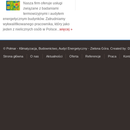
Nasza firm oferuje usługi
związane z badaniami
termowizyjnymi i audytem
energetycznym budynków. Zatrudniamy
wykwalifikowanego pracownika, który jako
jeden z nielicznych osób w Polsce...
więcej »
© Polmar - Klimatyzacja, Budownictwo, Audyt Energetyczny - Zielona Góra. Created by:
D
Strona główna
O nas
Aktualności
Oferta
Referencje
Praca
Kont