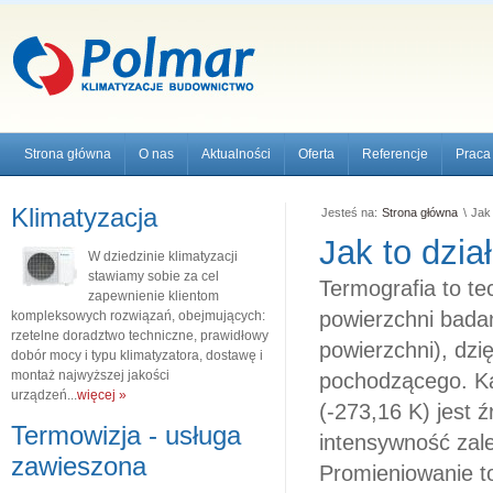
Strona główna
O nas
Aktualności
Oferta
Referencje
Praca
Klimatyzacja
Jesteś na:
Strona główna
\
Jak 
Jak to dzia
W dziedzinie klimatyzacji
stawiamy sobie za cel
Termografia to te
zapewnienie klientom
powierzchni bada
kompleksowych rozwiązań, obejmujących:
rzetelne doradztwo techniczne, prawidłowy
powierzchni), dzi
dobór mocy i typu klimatyzatora, dostawę i
montaż najwyższej jakości
pochodzącego. Ka
urządzeń...
więcej »
(-273,16 K) jest 
Termowizja - usługa
intensywność zale
zawieszona
Promieniowanie t