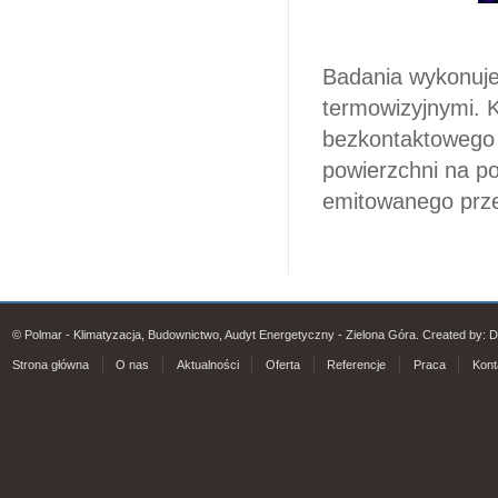
Badania wykonuj
termowizyjnymi. 
bezkontaktowego 
powierzchni na p
emitowanego prze
© Polmar - Klimatyzacja, Budownictwo, Audyt Energetyczny - Zielona Góra. Created by:
D
Strona główna
O nas
Aktualności
Oferta
Referencje
Praca
Kont