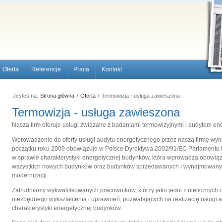
Oferta
Referencje
Praca
Kontakt
Jesteś na:
Strona główna
\
Oferta
\
Termowizja - usługa zawieszona
Termowizja - usługa zawieszona
Nasza firm oferuje usługi związane z badaniami termowizyjnymi i audytem e
Wprowadzenie do oferty usługi audytu energetycznego przez naszą firmę wyn
początku roku 2009 obowiązuje w Polsce Dyrektywa 2002/91/EC Parlamentu Eu
w sprawie charakterystyki energetycznej budynków, która wprowadza obowi
wszystkich nowych budynków oraz budynków sprzedawanych i wynajmowanyc
modernizacji.
Zatrudniamy wykwalifikowanych pracowników, którzy jako jedni z nielicznych
niezbędnego wykształcenia i uprawnień, pozwalających na realizację usługi a
charakterystyki energetycznej budynków.