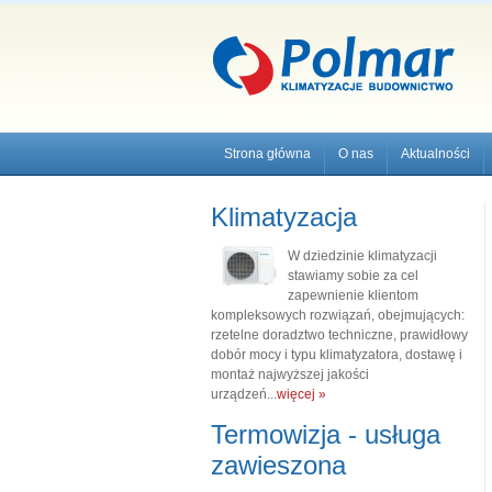
Strona główna
O nas
Aktualności
Klimatyzacja
W dziedzinie klimatyzacji
stawiamy sobie za cel
zapewnienie klientom
kompleksowych rozwiązań, obejmujących:
rzetelne doradztwo techniczne, prawidłowy
dobór mocy i typu klimatyzatora, dostawę i
montaż najwyższej jakości
urządzeń...
więcej »
Termowizja - usługa
zawieszona