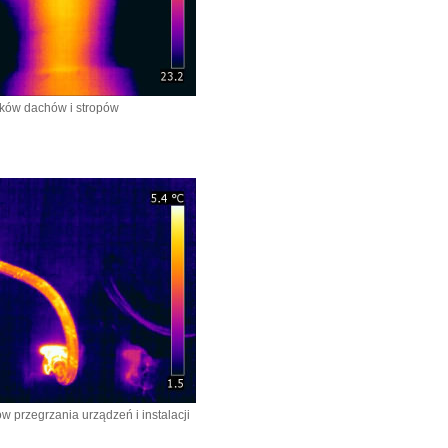
ków dachów i stropów
 przegrzania urządzeń i instalacji