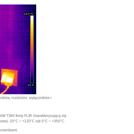
ików, rozdzielni, wyłączników i
M T360 firmy FLIR charakteryzującą się
rowej -20°C ÷ +120°C lub 0°C ÷ +350°C.
acownikami.