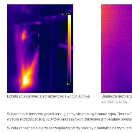
Lokalizacja pęknięć sieci grzewczej i wodociągowej
Diagnoza bezpieczn
transformatorów
W badaniach termowizyjnych posługujemy się kamerą termowizyjną ThermaCA
wysoką rozdzielczością 320×240 oraz szerokim zakresem temperatury pomia
W celu zapoznania się ze szczegółową ofertą prosimy o kontakt z naszymi pr