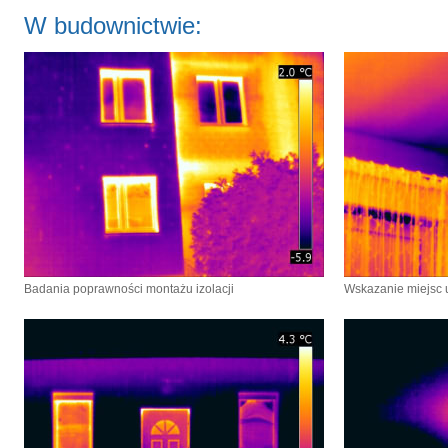
W budownictwie:
Badania poprawności montażu izolacji
Wskazanie miejsc u