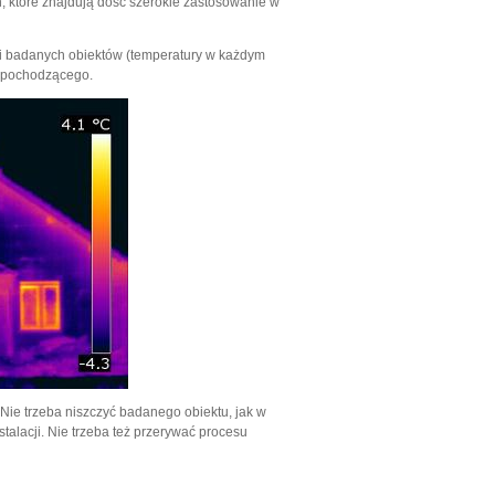
 które znajdują dość szerokie zastosowanie w
hni badanych obiektów (temperatury w każdym
h pochodzącego.
Nie trzeba niszczyć badanego obiektu, jak w
talacji. Nie trzeba też przerywać procesu