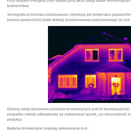
Poza audytem energetycznym świadczymy także usługi badań termowizyjnych,
budownictwie.
Termografia to technika zobrazowania i rejestracji pól temperatury powierzc
punkcie powierzchni) dzięki detekcji promieniowania podczerwonego od nic
Główną zaletą stosowania pomiarów termowizyjnych jest ich bezinwazyjność. 
przypadku metody odkrywkowej, by zlokalizować wyciek, czy nieszczelność ins
produkcji.
Badania termowizyjne znajdują zastosowanie m.in.: