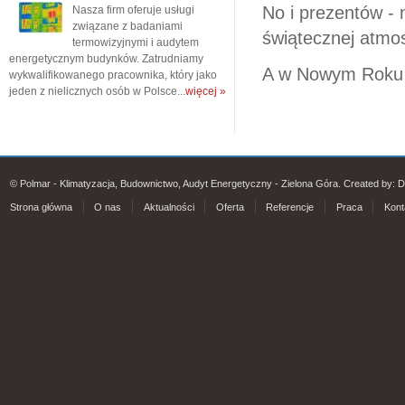
No i prezentów - 
Nasza firm oferuje usługi
związane z badaniami
świątecznej atmos
termowizyjnymi i audytem
energetycznym budynków. Zatrudniamy
A w Nowym Roku w
wykwalifikowanego pracownika, który jako
jeden z nielicznych osób w Polsce...
więcej »
© Polmar - Klimatyzacja, Budownictwo, Audyt Energetyczny - Zielona Góra. Created by:
D
Strona główna
O nas
Aktualności
Oferta
Referencje
Praca
Kont