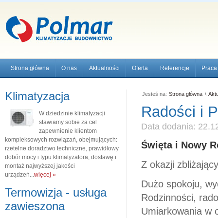
Strona główna
O nas
Aktualności
Oferta
Referencje
Praca
Klimatyzacja
Jesteś na:
Strona główna
\
Akt
Radości i 
W dziedzinie klimatyzacji
stawiamy sobie za cel
Data dodania: 22.1
zapewnienie klientom
kompleksowych rozwiązań, obejmujących:
Święta i Nowy R
rzetelne doradztwo techniczne, prawidłowy
dobór mocy i typu klimatyzatora, dostawę i
Z okazji zbliżając
montaż najwyższej jakości
urządzeń...
więcej »
Dużo spokoju, wy
Termowizja - usługa
Rodzinności, rado
zawieszona
Umiarkowania w ob