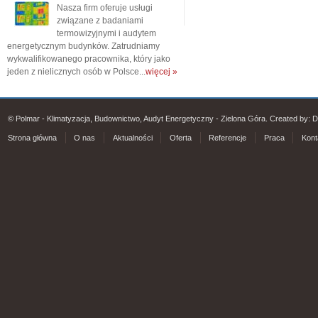
Nasza firm oferuje usługi
związane z badaniami
termowizyjnymi i audytem
energetycznym budynków. Zatrudniamy
wykwalifikowanego pracownika, który jako
jeden z nielicznych osób w Polsce...
więcej »
© Polmar - Klimatyzacja, Budownictwo, Audyt Energetyczny - Zielona Góra. Created by:
D
Strona główna
O nas
Aktualności
Oferta
Referencje
Praca
Kont