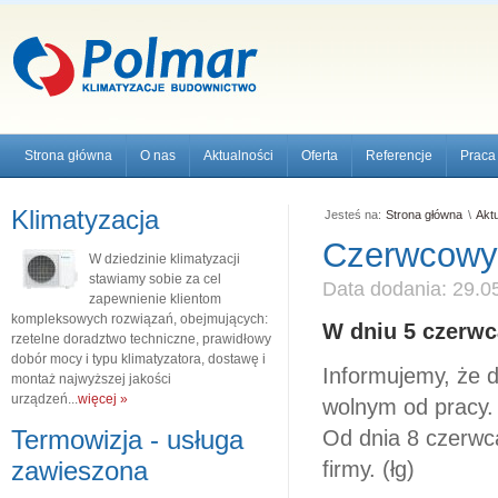
Strona główna
O nas
Aktualności
Oferta
Referencje
Praca
Klimatyzacja
Jesteś na:
Strona główna
\
Akt
Czerwcowy
W dziedzinie klimatyzacji
stawiamy sobie za cel
Data dodania: 29.0
zapewnienie klientom
kompleksowych rozwiązań, obejmujących:
W dniu 5 czerwca
rzetelne doradztwo techniczne, prawidłowy
dobór mocy i typu klimatyzatora, dostawę i
Informujemy, że 
montaż najwyższej jakości
urządzeń...
więcej »
wolnym od pracy.
Termowizja - usługa
Od dnia 8 czerwc
zawieszona
firmy. (łg)